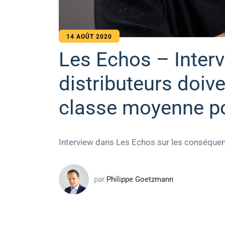
14 AOÛT 2020
Les Echos – Inter
distributeurs doiven
classe moyenne pou
Interview dans Les Echos sur les conséquence
par
Philippe Goetzmann