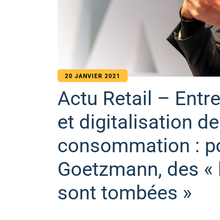
20 JANVIER 2021
Actu Retail – Entre
et digitalisation 
consommation : po
Goetzmann, des « b
sont tombées »