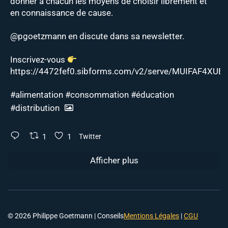
donner à chacun les moyens de choisir librement et
en connaissance de cause.
@pgoetzmann
en discute dans sa newsletter.
Inscrivez-vous
https://4472fef0.sibforms.com/v2/serve/MUIFAF4XUEJ
#alimentation
#consommation
#éducation
#distribution
1
1
Twitter
Afficher plus
© 2026 Philippe Goetmann | Conseils
Mentions Légales
|
CGU