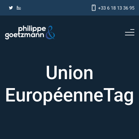
+33 6 18 13 36 95
Union
EuropéenneTag