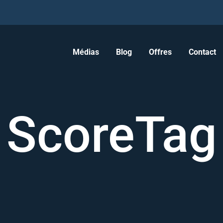
Médias
Blog
Offres
Contact
ScoreTag