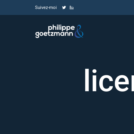
Suivez-moi
lic