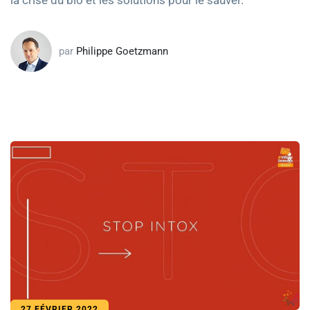
la crise du bio et les solutions pour le sauver.
par
Philippe Goetzmann
27 FÉVRIER 2022