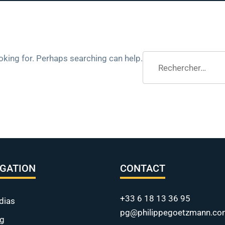
Rechercher :
ooking for. Perhaps searching can help.
IGATION
CONTACT
+33 6 18 13 36 95
dias
pg@philippegoetzmann.co
og