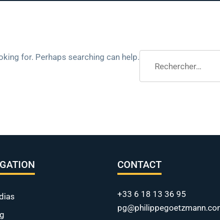
Rechercher :
ooking for. Perhaps searching can help.
IGATION
CONTACT
+33 6 18 13 36 95
dias
pg@philippegoetzmann.co
og