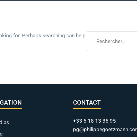
Rechercher :
ooking for. Perhaps searching can help.
IGATION
CONTACT
+33 6 18 13 36 95
dias
pg@philippegoetzmann.co
og