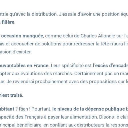
dustrie qu’avec la distribution. J’essaie d’avoir une positio
 filière
.
ne occasion manquée
, comme celui de Charles Alloncle sur l’a
ais et accoucher de solutions pour redresser la tête n’aura f
asion d’exister.
ouvantables en France.
Leur spécificité est
l’excès d’encad
dapter aux évolutions des marchés. Certainement pas un m
. Je reviendrai prochainement avec des propositions sur le
’est traité.
abitant
? Rien ! Pourtant,
le niveau de la dépense publique
b
pacité des Français à payer leur alimentation. Disons-le cl
 principal bénéficiaire, en confiant aux distributeurs la respon