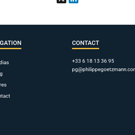
IGATION
CONTACT
+33 6 18 13 36 95
dias
pg@philippegoetzmann.co
og
res
tact