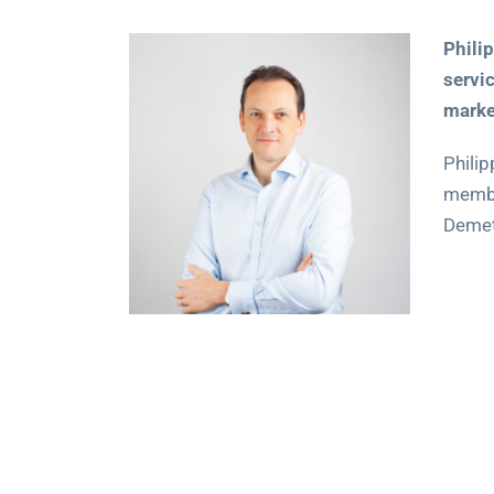
Philip
servi
market
Phili
membre
Demet