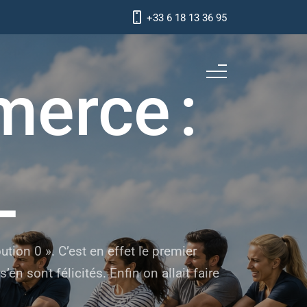
+33 6 18 13 36 95
merce :
L
ution 0 ». C’est en effet le premier
en sont félicités. Enfin on allait faire