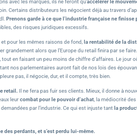
ons avec les marques, ils ne feront qu’
accélérer le mouvem
oin. Certains distributeurs les négocient déjà au travers d’ap
dl.
Prenons garde à ce que l’industrie française ne finisse
ibles, des risques juridiques excessifs.
e, et pour les mêmes raisons de fond,
la rentabilité de la dis
iser grandement alors que l’Europe du retail finira par se fai
, tout en faisant un peu moins de chiffre d’affaires. Le jour o
nt nos parlementaires auront fait de nos lois des épouvantai
leure pas, il négocie, dur, et il compte, très bien.
 retail.
Il ne fera pas fuir ses clients. Mieux, il donne à no
eaux leur
combat pour le pouvoir d’achat
, la médiocrité des
demandées par l’industrie. Ce qui est injuste tant
la produc
ue des perdants, et s’est perdu lui-même.