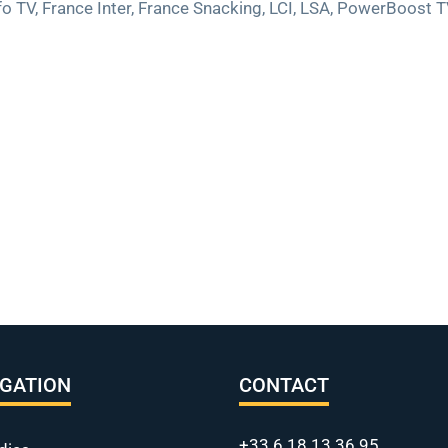
 TV, France Inter, France Snacking, LCI, LSA, PowerBoost T
IGATION
CONTACT
+33 6 18 13 36 95