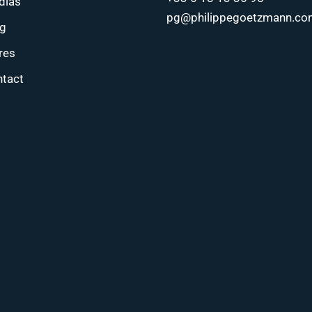
dias
pg@philippegoetzmann.co
og
res
tact