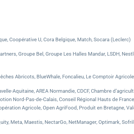
ique, Coopérative U, Cora Belgique, Match, Socara (Leclerc)
Partners, Groupe Bel, Groupe Les Halles Mandar, LSDH, Nestl
 Pêches Abricots, BlueWhale, Foncalieu, Le Comptoir Agricol
Nouvelle-Aquitaine, AREA Normandie, CDCF, Chambre d’agric
otion Nord-Pas-de-Calais, Conseil Régional Hauts de France, 
opération Agricole, Open AgriFood, Produit en Bretagne, Val
Equity, Meta, Maestis, NectarGo, NetManager, Optimark, Sofri